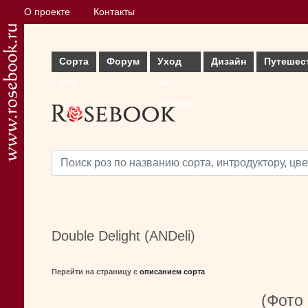
О проекте
Контакты
Сорта
Форум
Уход
Дизайн
Путешес
роз
за
розами
Double Delight (ANDeli)
Перейти на страницу с
описанием сорта
(Фото 