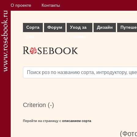
О проекте
Контакты
Сорта
Форум
Уход за
Дизайн
Путеше
роз
розами
Criterion (-)
Перейти на страницу с
описанием сорта
(Фото