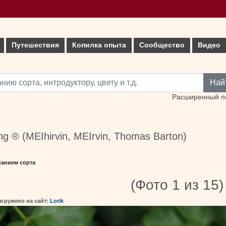
Путешествия
Копилка опыта
Сообщество
Видео
Най
Расширенный п
ng ® (MEIhirvin, MEIrvin, Thomas Barton)
санием сорта
(Фото 1 из 15)
агружено на сайт:
Lorik