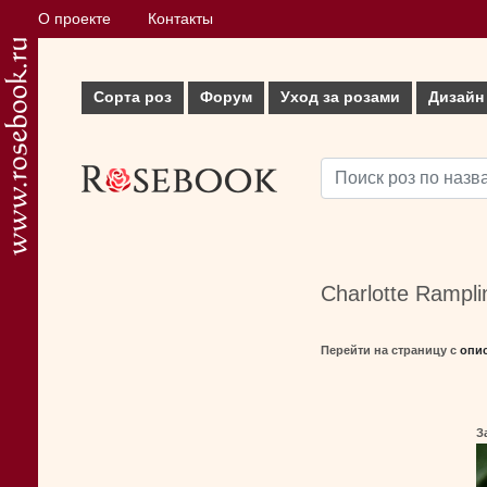
О проекте
Контакты
Сорта роз
Форум
Уход за розами
Дизайн
Charlotte Rampli
Перейти на страницу с
опи
З