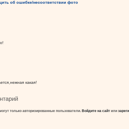
ить об ошибке/несоответствии фото
о!
ется,нежная какая!
нтарий
могут только авторизированные пользователи.
Войдите на сайт
или
зарег