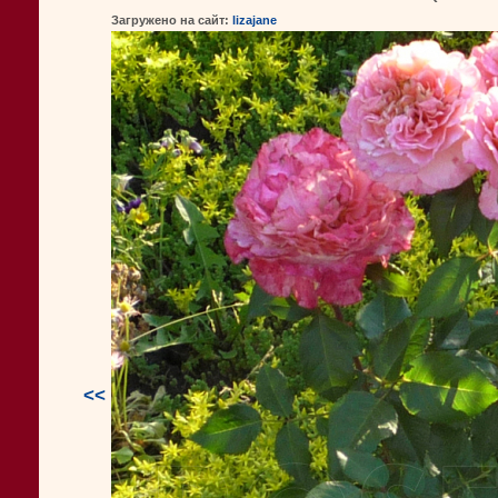
Загружено на сайт:
lizajane
<<