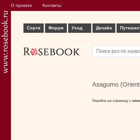
О проекте
Контакты
Сорта
Форум
Уход
Дизайн
Путешес
роз
за
розами
Asagumo (Orient
Перейти на страницу с
опи