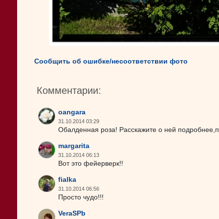
Сообщить об ошибке/несоответствии фото
Комментарии:
oangara
31.10.2014 03:29
Обалденная роза! Расскажите о ней подробнее,пл
margarita
31.10.2014 06:13
Вот это фейерверк!!
fialka
31.10.2014 06:56
Просто чудо!!!
VeraSPb