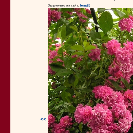
Загружено на сайт:
lena28
<<