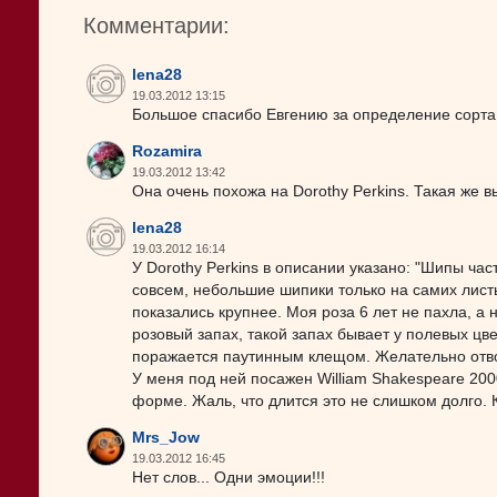
Комментарии:
lena28
19.03.2012 13:15
Большое спасибо Евгению за определение сорта
Rozamira
19.03.2012 13:42
Она очень похожа на Dorothy Perkins. Такая же в
lena28
19.03.2012 16:14
У Dorothy Perkins в описании указано: "Шипы час
совсем, небольшие шипики только на самих листь
показались крупнее. Моя роза 6 лет не пахла, а
розовый запах, такой запах бывает у полевых цве
поражается паутинным клещом. Желательно отво
У меня под ней посажен William Shakespeare 200
форме. Жаль, что длится это не слишком долго. 
Mrs_Jow
19.03.2012 16:45
Нет слов... Одни эмоции!!!