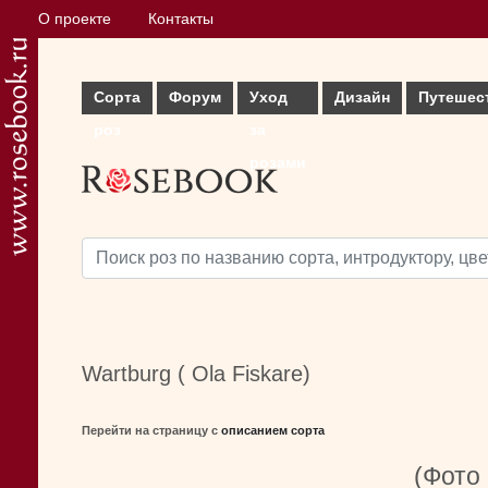
О проекте
Контакты
Сорта
Форум
Уход
Дизайн
Путешес
роз
за
розами
Wartburg ( Ola Fiskare)
Перейти на страницу с
описанием сорта
(Фото 