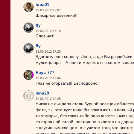
luba01
19.03.2012 17:07
Шикарное цветение!!!
fly
19.03.2012 17:18
Слов нет!
fly
19.03.2012 17:23
Вдогонку еще спрошу: Лена, а где Вы раздобыли э
мульифлора... А еще и медом с возрастом запахл
Raya-777
19.03.2012 17:46
Глаз не оторвать!!! Бесподобно!
lena28
19.03.2012 19:25
Никак не ожидала столь бурной реакции обществ
фото, т.к. этот куст надо бы показывать в полный
то ярмарке, без каких-либо опознавательных над
со страшной силой, постоянно вылезая на доро
с паутинным клещом, а с учетом того, что цветет 
стоит очень расстраиваться из-за её отсутствия.