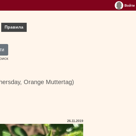
Войти
Правила
ти
оиск
ersday, Orange Muttertag)
26.11.2019