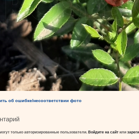
ть об ошибке/несоответствии фото
нтарий
могут только авторизированные пользователи.
Войдите на сайт
или
зарег