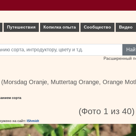
Путешествия
Копилка опыта
Сообщество
Видео
Най
Расширенный п
(Morsdag Oranje, Muttertag Orange, Orange Moth
санием сорта
(Фото 1 из 40)
ружено на сайт:
IShmidt