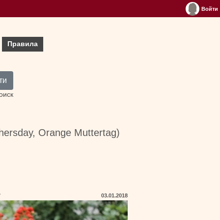
Войти
Правила
ти
оиск
ersday, Orange Muttertag)
"
03.01.2018