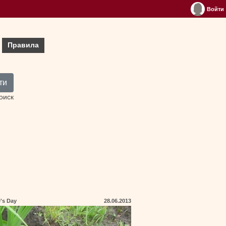
Войти
Правила
ти
оиск
e's Day
28.06.2013