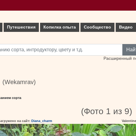
Путешествия
Копилка опыта
Сообщество
Видео
Най
Расширенный п
™ (Wekamrav)
санием сорта
(Фото 1 из 9)
агружено на сайт:
Diana_charm
Valentin