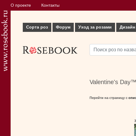
О проекте
Контакты
Сорта роз
Форум
Уход за розами
Дизайн
Valentine's Day
Перейти на страницу с
опи
З