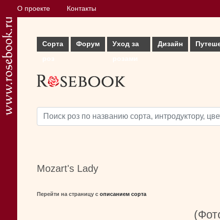
О проекте
Контакты
Сорта
Форум
Уход за
Дизайн
Путеш
роз
розами
Mozart's Lady
Перейти на страницу с
описанием сорта
(Фот