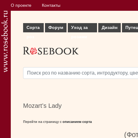
О проекте
Контакты
Сорта
Форум
Уход за
Дизайн
Путе
роз
розами
Mozart's Lady
Перейти на страницу с
описанием сорта
(Фот