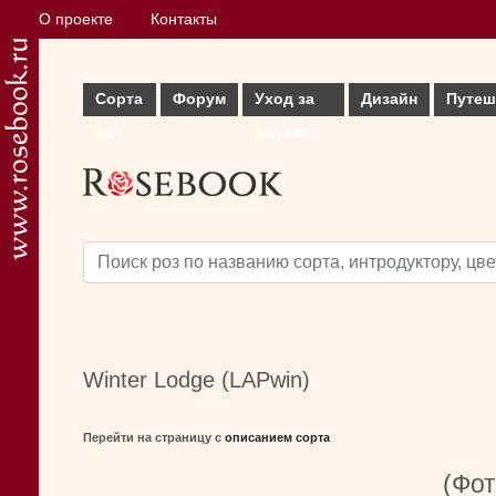
О проекте
Контакты
Сорта
Форум
Уход за
Дизайн
Путеш
роз
розами
Winter Lodge (LAPwin)
Перейти на страницу с
описанием сорта
(Фот