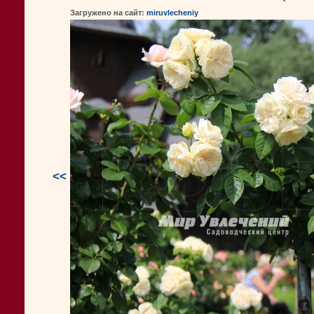
Загружено на сайт:
miruvlecheniy
<<