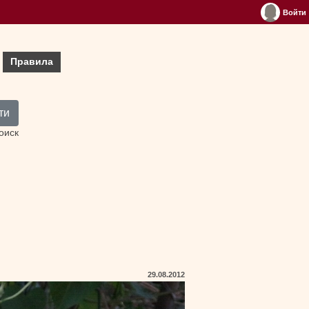
Войти
Правила
ти
оиск
29.08.2012