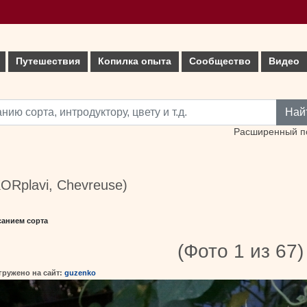
Путешествия
Копилка опыта
Сообщество
Видео
Най
Расширенный п
KORplavi, Chevreuse)
санием сорта
(Фото 1 из 67)
гружено на сайт:
guzenko