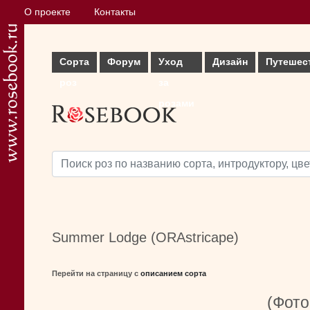
О проекте
Контакты
Сорта
Форум
Уход
Дизайн
Путешес
роз
за
розами
Summer Lodge (ORAstricape)
Перейти на страницу с
описанием сорта
(Фото