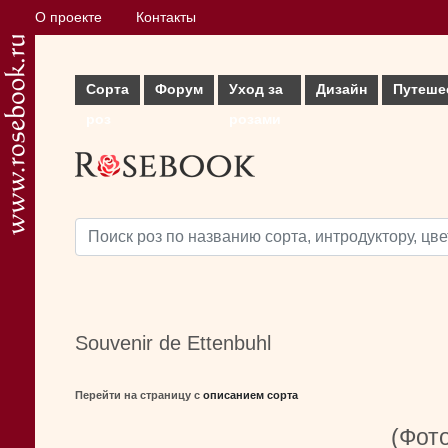
О проекте
Контакты
Сорта
Форум
Уход за
Дизайн
Путеше
роз
розами
Souvenir de Ettenbuhl
Перейти на страницу с
описанием сорта
(Фото