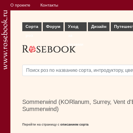
О проекте
Контакты
Сорта
Форум
Уход
Дизайн
Путешес
роз
за
розами
Sommerwind (KORlanum, Surrey, Vent d'
Summerwind)
Перейти на страницу с
описанием сорта