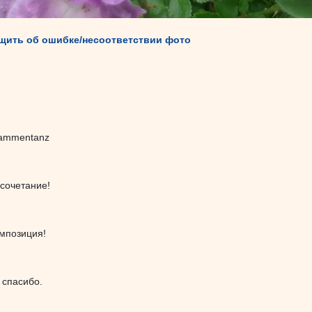
щить об ошибке/несоответствии фото
Flammentanz
сочетание!
мпозиция!
 спасибо.