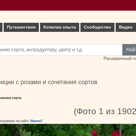
Путешествия
Копилка опыта
Сообщество
Видео
Най
Расширенный п
иции с розами и сочетания сортов
санием сорта
(Фото 1 из 1902
агружено на сайт:
Slavna7