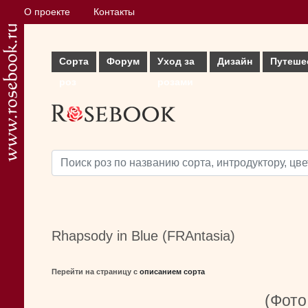
О проекте
Контакты
Сорта
Форум
Уход за
Дизайн
Путеше
роз
розами
Rhapsody in Blue (FRAntasia)
Перейти на страницу с
описанием сорта
(Фото