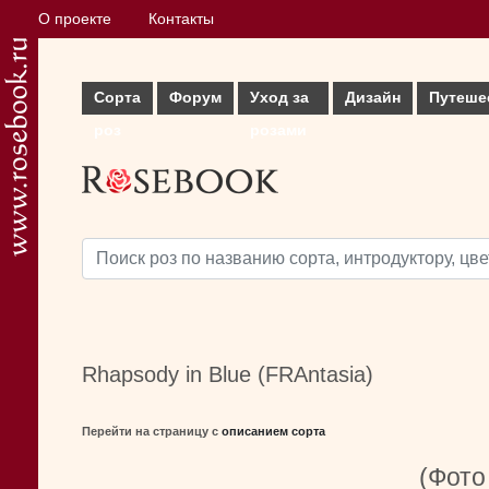
О проекте
Контакты
Сорта
Форум
Уход за
Дизайн
Путеше
роз
розами
Rhapsody in Blue (FRAntasia)
Перейти на страницу с
описанием сорта
(Фото