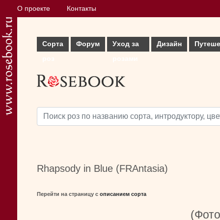
О проекте
Контакты
Сорта
Форум
Уход за
Дизайн
Путеше
роз
розами
Rhapsody in Blue (FRAntasia)
Перейти на страницу с
описанием сорта
(Фото