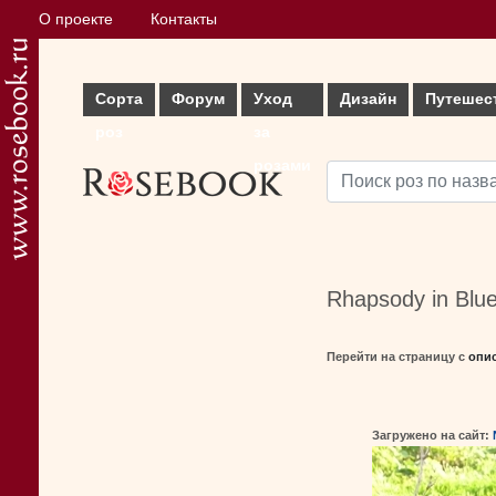
О проекте
Контакты
Сорта
Форум
Уход
Дизайн
Путешес
роз
за
розами
Rhapsody in Blue
Перейти на страницу с
опи
Загружено на сайт: