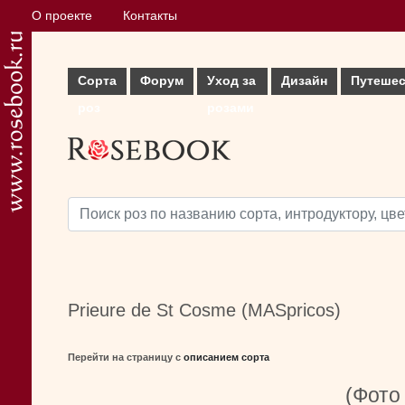
О проекте
Контакты
Сорта
Форум
Уход за
Дизайн
Путешес
роз
розами
Prieure de St Cosme (MASpricos)
Перейти на страницу с
описанием сорта
(Фото 