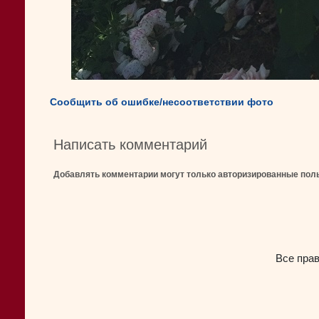
Сообщить об ошибке/несоответствии фото
Написать комментарий
Добавлять комментарии могут только авторизированные пол
Все пра