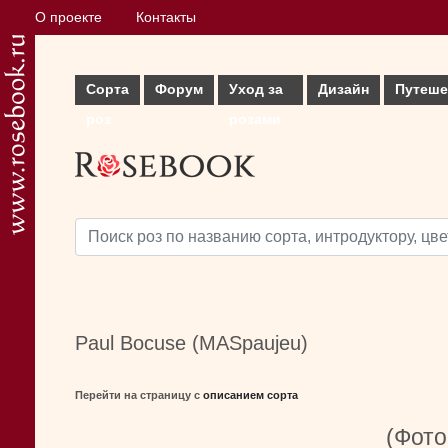
О проекте
Контакты
Сорта
Форум
Уход за
Дизайн
Путеше
роз
розами
Paul Bocuse (MASpaujeu)
Перейти на страницу с
описанием сорта
(Фото