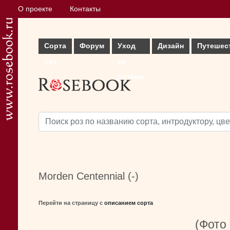
О проекте
Контакты
Сорта
Форум
Уход
Дизайн
Путешес
роз
за
розами
Morden Centennial (-)
Перейти на страницу с
описанием сорта
(Фото 