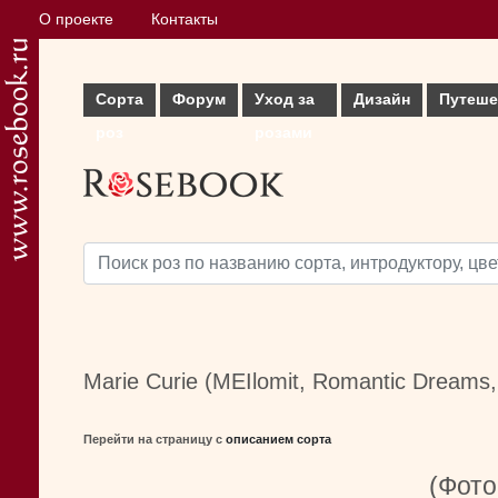
О проекте
Контакты
Сорта
Форум
Уход за
Дизайн
Путеше
роз
розами
Marie Curie (MEIlomit, Romantic Dreams,
Перейти на страницу с
описанием сорта
(Фото