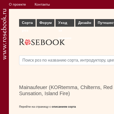
О проекте
Контакты
Сорта
Форум
Уход
Дизайн
Путешес
роз
за
розами
Mainaufeuer (KORtemma, Chilterns, Red R
Sunsation, Island Fire)
Перейти на страницу с
описанием сорта