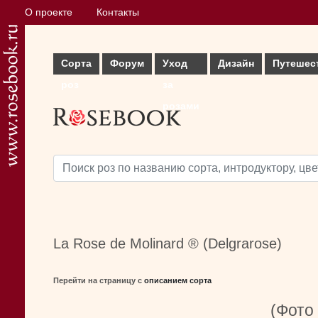
О проекте
Контакты
Сорта
Форум
Уход
Дизайн
Путешес
роз
за
розами
La Rose de Molinard ® (Delgrarose)
Перейти на страницу с
описанием сорта
(Фото 