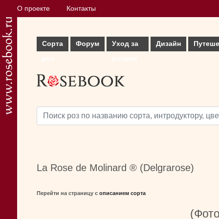
О проекте
Контакты
Сорта
Форум
Уход за
Дизайн
Путеше
роз
розами
La Rose de Molinard ® (Delgrarose)
Перейти на страницу с
описанием сорта
(Фото