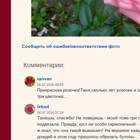
Сообщить об ошибке/несоответствии фото
Комментарии:
tanvan
06.07.2016 06:53
Прекрасная розочка!Таня,сколько лет розочке и к
три цветочка...
lebed
06.07.2016 07:19
Танюша, спасибо! Не поверишь - моей тоже три г
подвязала. Правда, куст не особо гармоничный - ф
ж знал, что она такой вымахает! На вершине кажд
дождей в этом году пришлось обрезать бутоны...