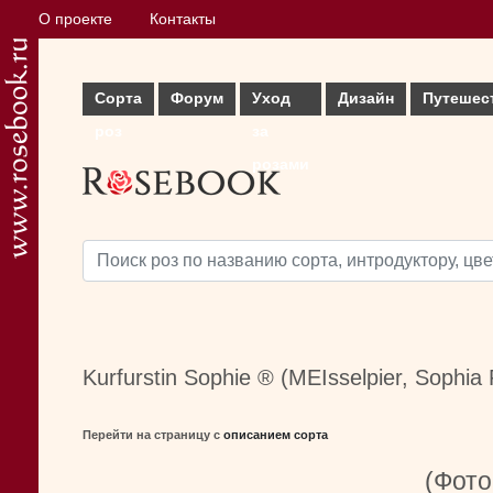
О проекте
Контакты
Сорта
Форум
Уход
Дизайн
Путешес
роз
за
розами
Kurfurstin Sophie ® (MEIsselpier, Soph
Перейти на страницу с
описанием сорта
(Фото