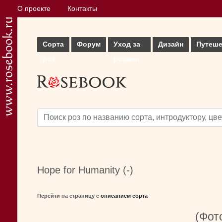
О проекте
Контакты
Сорта
Форум
Уход за
Дизайн
Путеше
роз
розами
Hope for Humanity (-)
Перейти на страницу с
описанием сорта
(Фото