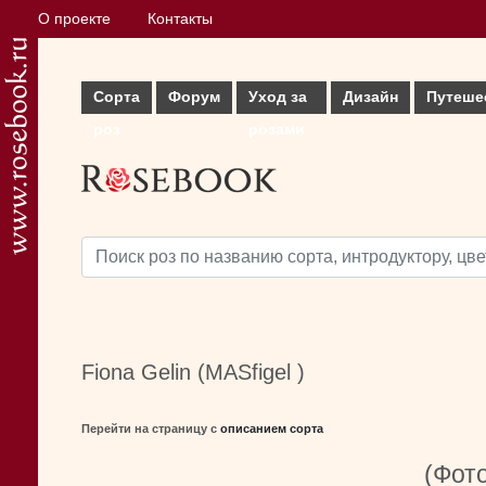
О проекте
Контакты
Сорта
Форум
Уход за
Дизайн
Путеше
роз
розами
Fiona Gelin (MASfigel )
Перейти на страницу с
описанием сорта
(Фото