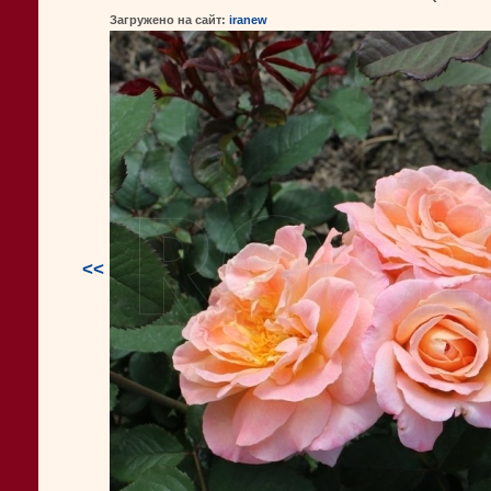
Загружено на сайт:
iranew
<<