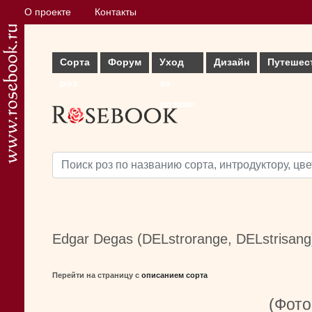
О проекте
Контакты
Сорта
Форум
Уход
Дизайн
Путешес
роз
за
розами
Edgar Degas (DELstrorange, DELstrisang
Перейти на страницу с
описанием сорта
(Фото