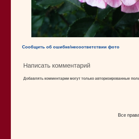
Сообщить об ошибке/несоответствии фото
Написать комментарий
Добавлять комментарии могут только авторизированные пол
Все прав