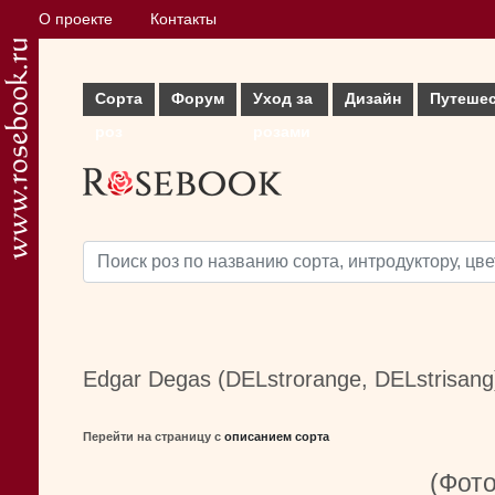
О проекте
Контакты
Сорта
Форум
Уход за
Дизайн
Путеше
роз
розами
Edgar Degas (DELstrorange, DELstrisang
Перейти на страницу с
описанием сорта
(Фото