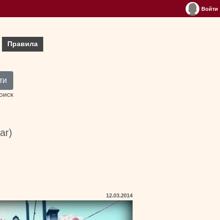
Войти
Правила
ти
оиск
ar)
12.03.2014