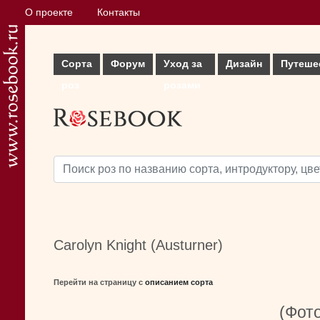
О проекте
Контакты
Сорта
Форум
Уход за
Дизайн
Путеше
роз
розами
Carolyn Knight (Austurner)
Перейти на страницу с
описанием сорта
(Фото