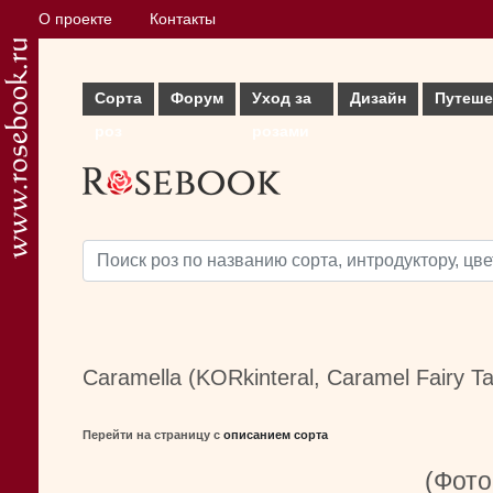
О проекте
Контакты
Сорта
Форум
Уход за
Дизайн
Путеше
роз
розами
Caramella (KORkinteral, Caramel Fairy T
Перейти на страницу с
описанием сорта
(Фото