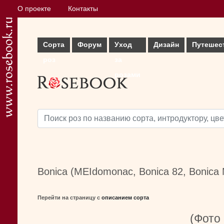
О проекте
Контакты
Сорта
Форум
Уход
Дизайн
Путешес
роз
за
розами
Bonica (MEIdomonac, Bonica 82, Bonica 
Перейти на страницу с
описанием сорта
(Фото 