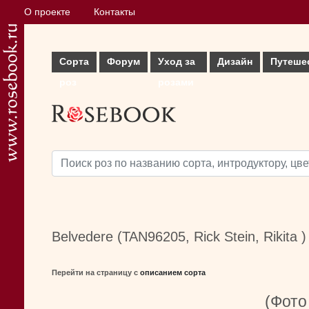
О проекте
Контакты
Сорта
Форум
Уход за
Дизайн
Путеше
роз
розами
Belvedere (TAN96205, Rick Stein, Rikita )
Перейти на страницу с
описанием сорта
(Фото