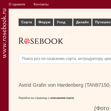
О проекте
Контакты
Сорта
Форум
Уход
Дизайн
Путешес
роз
за
розами
Astrid Grafin von Hardenberg (TAN97150,
Перейти на страницу с
описанием сорта
(Фото 