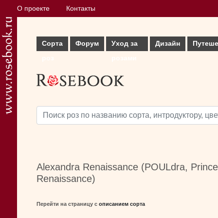
О проекте
Контакты
Сорта
Форум
Уход за
Дизайн
Путеше
роз
розами
Alexandra Renaissance (POULdra, Princes
Renaissance)
Перейти на страницу с
описанием сорта