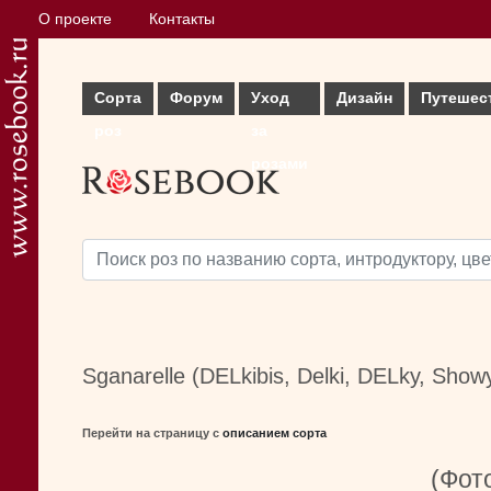
О проекте
Контакты
Сорта
Форум
Уход
Дизайн
Путешес
роз
за
розами
Sganarelle (DELkibis, Delki, DELky, Show
Перейти на страницу с
описанием сорта
(Фото