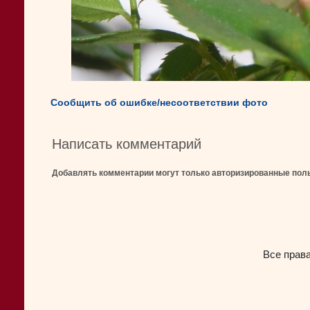
Сообщить об ошибке/несоответствии фото
Написать комментарий
Добавлять комментарии могут только авторизированные пол
Все прав