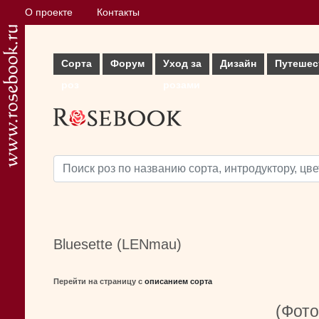
О проекте
Контакты
Сорта
Форум
Уход за
Дизайн
Путешес
роз
розами
Bluesette (LENmau)
Перейти на страницу с
описанием сорта
(Фото