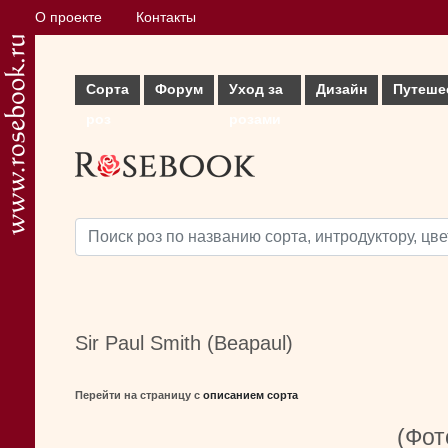
О проекте
Контакты
Сорта
Форум
Уход за
Дизайн
Путеше
роз
розами
Sir Paul Smith (Beapaul)
Перейти на страницу с
описанием сорта
(Фот