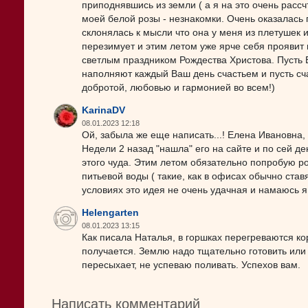
приподнявшись из земли ( а я на это очень расс
моей белой розы - незнакомки. Очень оказалась 
склонялась к мысли что она у меня из плетушек 
перезимует и этим летом уже ярче себя проявит 
светлым праздником Рождества Христова. Пусть 
наполняют каждый Ваш день счастьем и пусть с
добротой, любовью и гармонией во всем!)
KarinaDV
08.01.2023 12:18
Ой, забыла же еще написать...! Елена Ивановна,
Недели 2 назад "нашла" его на сайте и по сей д
этого чуда. Этим летом обязательно попробую ро
питьевой воды ( такие, как в офисах обычно ставя
условиях это идея не очень удачная и намаюсь я 
Helengarten
08.01.2023 13:15
Как писала Наталья, в горшках перегреваются кор
получается. Землю надо тщательно готовить или 
пересыхает, не успеваю поливать. Успехов вам.
Написать комментарий