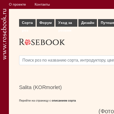
О проекте
Контакты
Сорта
Форум
Уход за
Дизайн
Путеше
роз
розами
Salita (KORmorlet)
Перейти на страницу с
описанием сорта
(Фото