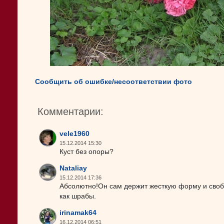
Сообщить об ошибке/несоответствии фото
Комментарии:
vele1960
15.12.2014 15:30
Куст без опоры?
Nataliay
15.12.2014 17:36
Абсолютно!Он сам держит жесткую форму и свобо
как шрабы.
irinamak64
16.12.2014 06:51