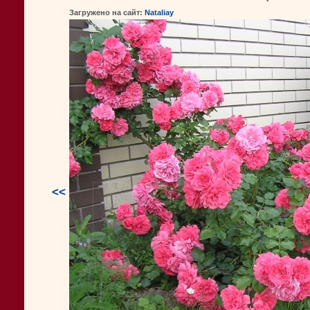
Загружено на сайт:
Nataliay
<<