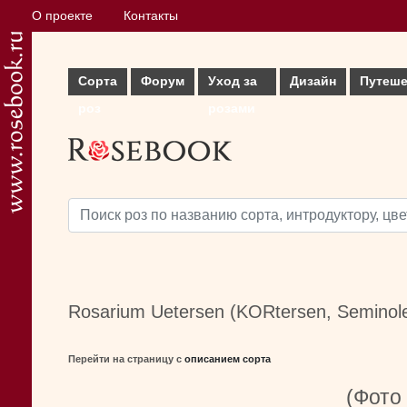
О проекте
Контакты
Сорта
Форум
Уход за
Дизайн
Путеше
роз
розами
Rosarium Uetersen (KORtersen, Seminole
Перейти на страницу с
описанием сорта
(Фото 