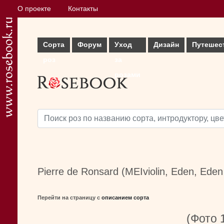
О проекте
Контакты
Сорта
Форум
Уход
Дизайн
Путешес
роз
за
розами
Pierre de Ronsard (MEIviolin, Eden, Ede
Перейти на страницу с
описанием сорта
(Фото 