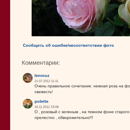
Сообщить об ошибке/несоответствии фото
Комментарии:
lenrouz
21.07.2012 11:11
Очень правильное сочетание: нежная роза на фо
свежесть!
polette
16.11.2012 19:08
О , розовый с зеленым , на темном фоне старого 
прелестно , обворожительно!!!