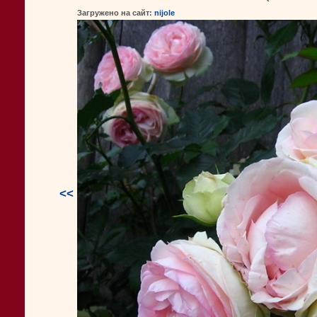
Загружено на сайт:
nijole
<<