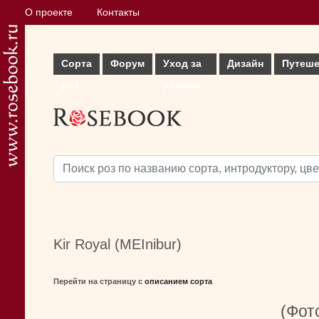
О проекте
Контакты
Сорта
Форум
Уход за
Дизайн
Путеше
роз
розами
Kir Royal (MEInibur)
Перейти на страницу с
описанием сорта
(Фото