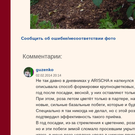
Сообщить об ошибке/несоответствии фото
Комментарии:
guzenko
02.02.2014 20:14
Не так давно в дневниках у ARISCHA я наткнулся
описывала способ формировки крупноцветковых, 
год после посадки, весной, у них оставляют толь
При этом, роза летом цветёт только в партере, н
новые, сильные базальные побеги, которые и буд
Специально я так никогда не делал, но с этой ро
подтвердил эффективность такого приёма.
В год посадки, из-за стремления к цветению, роз
но и эти побеги зимой сломало просевшим укрыт
итоге, в июне роза неплохо цвела в нижнем ярус