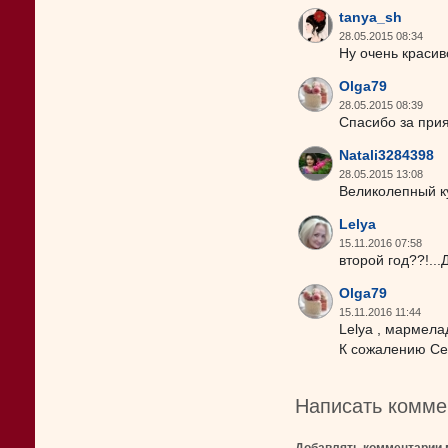
tanya_sh
28.05.2015 08:34
Ну очень красив
Olga79
28.05.2015 08:39
Спасибо за прия
Natali3284398
28.05.2015 13:08
Великолепный ку
Lelya
15.11.2016 07:58
второй год??!..
Olga79
15.11.2016 11:44
Lelya , мармела
К сожалению Сез
Написать комме