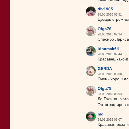
dlv1965
28.05.2015 07:31
Цезарь огромны
Olga79
28.05.2015 07:34
Спасибо Лариса
irinamak64
28.05.2015 07:44
Красавец какой!
GERDA
28.05.2015 08:00
Очень хорош для
Olga79
28.05.2015 08:04
Да Галина ,в эт
Фотографироват
md
28.05.2015 08:07
Красивая роза и