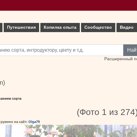
Путешествия
Копилка опыта
Сообщество
Видео
Най
Расширенный п
n)
санием сорта
(Фото 1 из 274
гружено на сайт:
Olga79